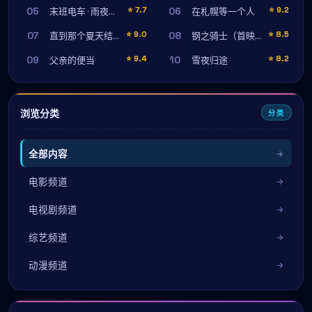
05
06
⭐
7.7
⭐
9.2
末班电车 · 雨夜守望
在札幌等一个人
07
08
⭐
9.0
⭐
8.5
直到那个夏天结束时
钢之骑士（首映纪念版）
09
10
⭐
9.4
⭐
8.2
父亲的便当
雪夜归途
浏览分类
分类
全部内容
电影频道
电视剧频道
综艺频道
动漫频道