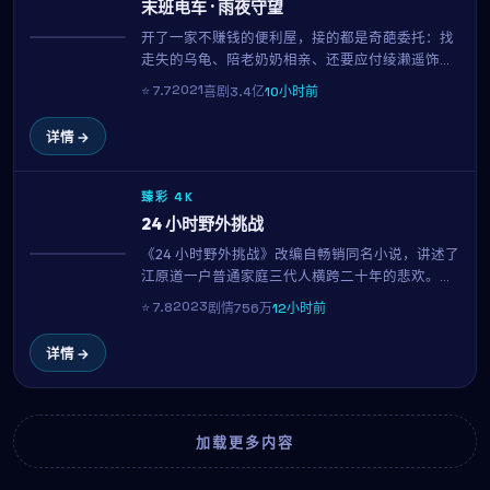
末班电车 · 雨夜守望
开了一家不赚钱的便利屋，接的都是奇葩委托：找
热播
走失的乌龟、陪老奶奶相亲、还要应付绫濑遥饰演
的房东讨房租。玄彬用招牌的呆萌表演，把一地鸡
2021
⭐
7.7
喜剧
3.4亿
10小时前
毛的生活过出了笑中带泪的味道。岩井俊二的喜剧
调度举重若轻，看完只想再看一遍。
详情 →
臻彩 4K
24 小时野外挑战
《24 小时野外挑战》改编自畅销同名小说，讲述了
NEW
江原道一户普通家庭三代人横跨二十年的悲欢。松
本润、吉泽亮、绫濑遥三位实力派演员贡献了教科
2023
⭐
7.8
剧情
756万
12小时前
书级表演。是枝裕和用平实的镜头记录时代变迁中
的小人物命运。
详情 →
加载更多内容