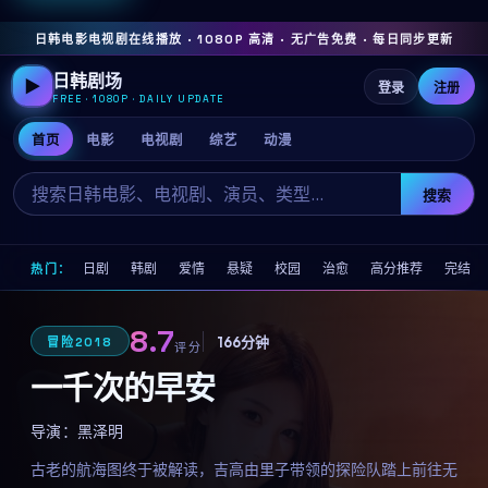
日韩电影电视剧在线播放 · 1080P 高清 · 无广告免费 · 每日同步更新
日韩剧场
▶
登录
注册
FREE · 1080P · DAILY UPDATE
首页
电影
电视剧
综艺
动漫
搜索
日剧
韩剧
爱情
悬疑
校园
治愈
高分推荐
完结
热门：
8.7
166分钟
冒险
2018
评分
一千次的早安
导演：
黑泽明
古老的航海图终于被解读，吉高由里子带领的探险队踏上前往无