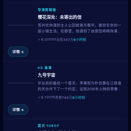
导演剪辑版
樱花深处：未寄出的信
苍井优饰演的主人公因故离开都市，搬到东京的一
获奖
座小镇生活。在那里，他遇到了由菅田将晖饰演的
当地居民，从修缮老屋、经营小店到适应慢节奏的
2020
⭐
8.0
治愈
387万
6小时前
生活，每一帧都像一杯温热的茶。朴赞郁用治愈系
的影像告诉我们：人生没有标准答案。
详情 →
HD 高清
九号宇宙
毕业前的最后一个夏天，李秉宪与朴信惠在江原道
趋势
的天台许下了一个约定。这部2015年上映的青春佳
作集结了李秉宪、朴信惠、韩孝周、苍井优等当红
2015
⭐
8.7
青春
788万
8小时前
演员，用96分钟的篇幅记录下属于十八岁的迷茫、
勇气与心动。
详情 →
蓝光 1080P