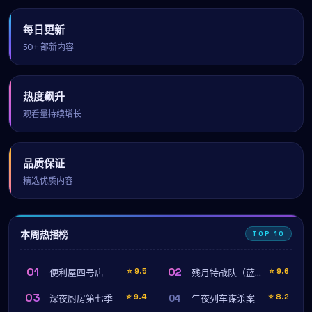
每日更新
50+ 部新内容
热度飙升
观看量持续增长
品质保证
精选优质内容
本周热播榜
TOP 10
01
02
⭐
9.5
⭐
9.6
便利屋四号店
残月特战队（蓝光珍藏版）
03
04
⭐
9.4
⭐
8.2
深夜厨房第七季
午夜列车谋杀案