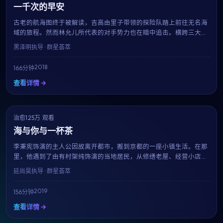
一千次的早安
古老的航海图终于被解读，吉高由里子带领的探险队踏上前往无名海
域的旅程。然而林允儿所代表的对手势力也在暗中追击。横跨三大洋
的真人实景拍摄、震撼的水下特效，黑泽明用166分钟带来一场视觉
黑泽明
执导 · 群星荟萃
与情感的双重盛宴。
2018
166分钟
查看详情 →
治愈
NEW
125万 观看
8.1
海与你与一杯茶
李秉宪饰演的主人公因故离开都市，搬到京都的一座小镇生活。在那
里，他遇到了由有村架纯饰演的当地居民，从修缮老屋、经营小店到
适应慢节奏的生活，每一帧都像一杯温热的茶。延尚昊用治愈系的影
延尚昊
执导 · 群星荟萃
像告诉我们：人生没有标准答案。
2019
156分钟
查看详情 →