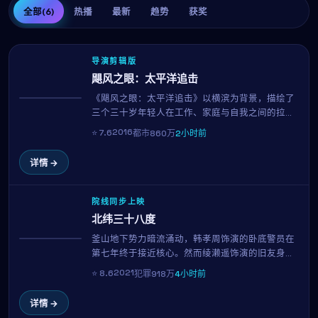
全部
(6)
热播
最新
趋势
获奖
导演剪辑版
飓风之眼：太平洋追击
《飓风之眼：太平洋追击》以横滨为背景，描绘了
热播
三个三十岁年轻人在工作、家庭与自我之间的拉
扯。全智贤与上户彩的对手戏自然有张力，导演河
2016
⭐
7.6
都市
860万
2小时前
濑直美延续其一贯的细腻笔触，在92分钟的时长内
呈现一幅真实而温暖的都市群像。
详情 →
院线同步上映
北纬三十八度
釜山地下势力暗流涌动，韩孝周饰演的卧底警员在
NEW
第七年终于接近核心。然而绫濑遥饰演的旧友身份
突变，让他陷入忠诚与生存的两难。李沧东的招牌
2021
⭐
8.6
犯罪
918万
4小时前
长镜头与冷暖对比色调，在本片中再次令人窒息。
详情 →