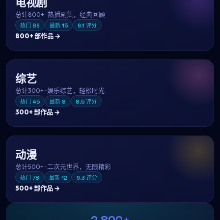
电视剧
总计
800+
·
热播剧集，经典回顾
热门
89
最新
15
9.1
评分
800+
部作品 →
综艺
总计
300+
·
娱乐综艺，轻松时光
热门
45
最新
8
8.5
评分
300+
部作品 →
动漫
总计
500+
·
二次元世界，无限精彩
热门
78
最新
12
9.3
评分
500+
部作品 →
2,800+