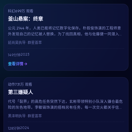
科幻
699万 观看
8.3
获奖
釜山悬案：终章
公元 2144 年，人类已能将记忆数字化保存。朴叙俊饰演的工程师意
外发现自己的记忆被人替换，为了找回真相，他与佐藤健一同潜入禁
区数据库。延尚昊用扎实的世界观与一流的视觉特效，构筑了一个让
延尚昊
执导 · 群星荟萃
人沉浸的近未来寓言。
2023
149分钟
查看详情 →
动作
731万 观看
8.1
趋势
第三嫌疑人
代号「裂界」的高危任务突然下达，玄彬带领特别小队深入镰仓最危
险的灰色地带。李敏镐饰演的搭档另有任务，每一次交火都关乎信念
与生死。黑泽明招牌的硬核动作场面再度升级。
黑泽明
执导 · 群星荟萃
2024
128分钟