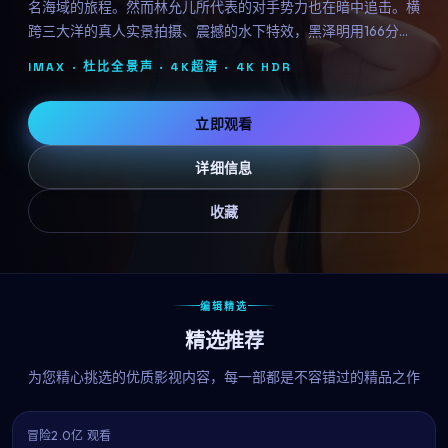
名海域的旅程。然而林允儿所代表的对手势力也在暗中追击。横
跨三大洋的真人实景拍摄、震撼的水下特效，黑泽明用166分钟
带来一场视觉与情感的双重盛宴。
IMAX · 杜比全景声 · 4K超清 ·
4K HDR
立即观看
详细信息
收藏
编辑精选
精选推荐
为您精心挑选的优质影视内容，每一部都是不容错过的精品之作
冒险
2.0亿 观看
8.7
热播